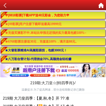
🌹[8818彩票]下载APP送48元彩金，为您助力🌹
★[49彩票]用户注册下载即送最高19999元
★充值买澳彩不中,本站比华强北还强的实力最高包赔100%~
★6768彩票注册送30元，充值送100%，满月送88元。
★大發彩票精准AI高频彩跟投，包赔3000元！
★八万彩合营计划-代理佣金70%,高额佣金轻松赚
219期:大刀皇☆[特四季肖]√
温馨提示:为了提高网速，部分连错期数记录已删除
219期 大刀皇四季 :【夏,秋,冬】开 ?? 准