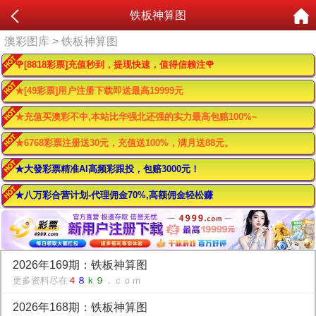
铁板神算图
澳彩图库
> 铁板神算图
🌹[8818彩票]充值秒到，提现快速，值得信赖注🌹
★[49彩票]用户注册下载即送最高19999元
★充值买澳彩不中,本站比华强北还强的实力最高包赔100%~
★6768彩票注册送30元，充值送100%，满月送88元。
★大發彩票精准AI高频彩跟投，包赔3000元！
★八万彩合营计划-代理佣金70%,高额佣金轻松赚
2026年169期：铁板神算图
更多资料尽在
４
８
ｋ９
．ｃｏｍ
2026年168期：铁板神算图