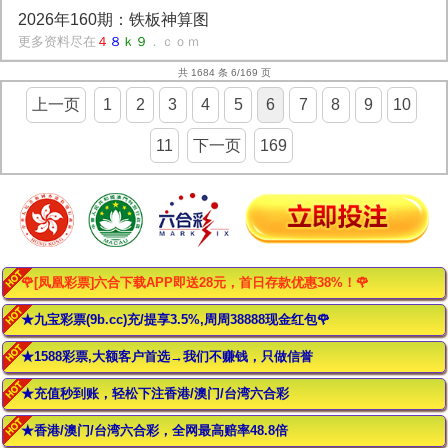
2026年160期：铁板神算图
更多资料尽在
４
８
ｋ９
．ｃｏｍ
共 1684 条 6/169 页
上一页
1
2
3
4
5
6
7
8
9
10
11
下一页
169
🌹[凤凰彩票]六合下载APP即送28元，首日存款优惠38%！🌹
★九宝彩票(9b.cc)充/提享3.5%,周周38888现金红包🌹
★1588彩票,大额客户首选→我们不赚钱，只做信誉
★充值秒到账，轻松下注香港/澳门/台湾六合彩
★香港/澳门/台湾六合彩，全网最高赔率48.8倍